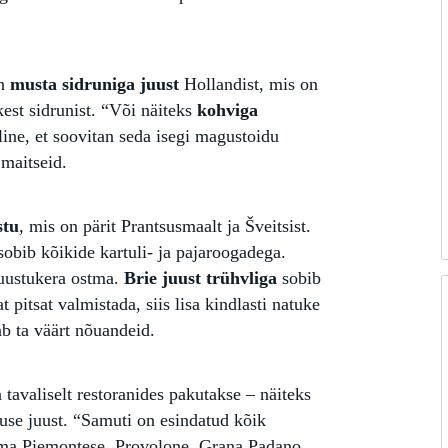
on
musta sidruniga juust
Hollandist, mis on
kest sidrunist. “Või näiteks
kohviga
line, et soovitan seda isegi magustoidu
maitseid.
stu
, mis on pärit Prantsusmaalt ja Šveitsist.
sobib kõikide kartuli- ja pajaroogadega.
juustukera ostma.
Brie juust trühvliga
sobib
 pitsat valmistada, siis lisa kindlasti natuke
ab ta väärt nõuandeid.
 tavaliselt restoranides pakutakse – näiteks
suse juust. “Samuti on esindatud kõik
Toma Piemontese, Provolone, Grana Padano,