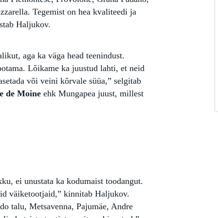
arella. Tegemist on hea kvaliteedi ja
stab Haljukov.
likut, aga ka väga head teenindust.
ootama. Lõikame ka juustud lahti, et neid
asetada või veini kõrvale süüa,” selgitab
e de Moine
ehk Mungapea juust, millest
kku, ei unustata ka kodumaist toodangut.
id väiketootjaid,” kinnitab Haljukov.
eedo talu, Metsavenna, Pajumäe, Andre