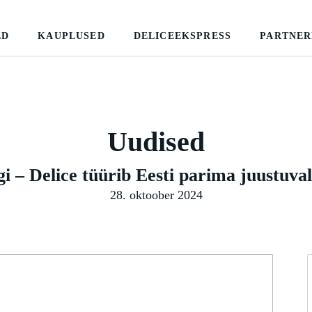
ED
KAUPLUSED
DELICEEKSPRESS
PARTNE
Uudised
ogi – Delice tüürib Eesti parima juustuva
28. oktoober 2024