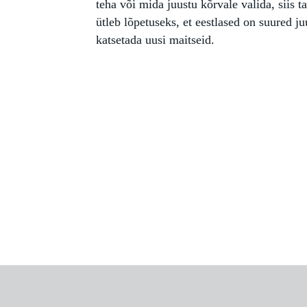
teha või mida juustu kõrvale valida, siis t
ütleb lõpetuseks, et eestlased on suured j
katsetada uusi maitseid.