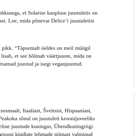
hkusega, et Solarise kaupluse juustuletis on
st. Loe, mida põnevat Delice’i juustuletist
elt pikk. “Täpsemalt öeldes on meil müügil
 lisab, et see hõlmab väärtjuuste, mida on
ihtsamad juustud ja isegi veganjuustud.
susmaalt, Itaaliast, Šveitsist, Hispaaniast,
Peakoka sõnul on juustuleti kroonijuveeliks
eline juustude kuningas, Ühendkuningriigi
egiooni kindlate lehmade piimast valminud