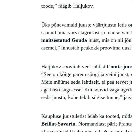
toode,” räägib Haljukov.
Üks põnevamaid juuste väärtjuustu letis 
saanud oma värvi lagritsast ja maitse värs
maitsestatud Gouda
juust, mis on nii jõu
asemel,” innustab peakokk proovima uusi 
Haljukov soovitab veel lahtist
Comte juu
“See on kõige parem söögi ja veini juust, 
Meie müüme seda lahtiselt, ei pea tervet 
aga hästi sügisesse. Kui soovid väga ägedat
seda juustu, kohe tekib sügise tunne,” jag
Kaupluse juustuletist leiab ka tooted, mida
Brillat-Savarin
, Normandiast pärit Prant
klassikalised Itaalia juustud: Pecorino, 