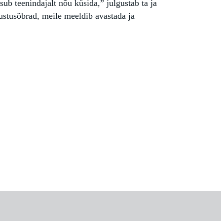
asub teenindajalt nõu küsida,” julgustab ta ja
uustusõbrad, meile meeldib avastada ja