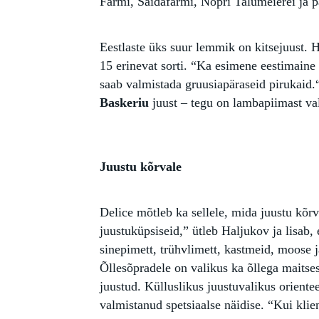
Farmi, Saidafarmi, Nopri Talumeierei ja pa
Eestlaste üks suur lemmik on kitsejuust. 
15 erinevat sorti. “Ka esimene eestimain
saab valmistada gruusiapäraseid pirukaid
Baskeriu
juust – tegu on lambapiimast va
Juustu kõrvale
Delice mõtleb ka sellele, mida juustu kõr
juustuküpsiseid,” ütleb Haljukov ja lisab
sinepimett, trühvlimett, kastmeid, moose 
Õllesõpradele on valikus ka õllega maitses
juustud. Külluslikus juustuvalikus oriente
valmistanud spetsiaalse näidise. “Kui kli