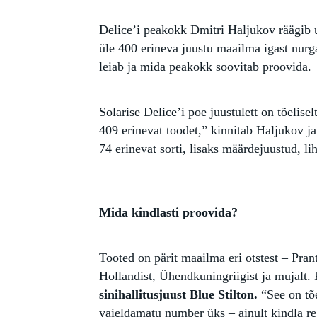
Delice’i peakokk Dmitri Haljukov räägib u
üle 400 erineva juustu maailma igast nurga
leiab ja mida peakokk soovitab proovida.
Solarise Delice’i poe juustulett on tõelis
409 erinevat toodet,” kinnitab Haljukov ja
74 erinevat sorti, lisaks määrdejuustud, l
Mida kindlasti proovida?
Tooted on pärit maailma eri otstest – Prant
Hollandist, Ühendkuningriigist ja mujalt. 
sinihallitusjuust Blue Stilton.
“See on tõ
vaieldamatu number üks – ainult kindla r