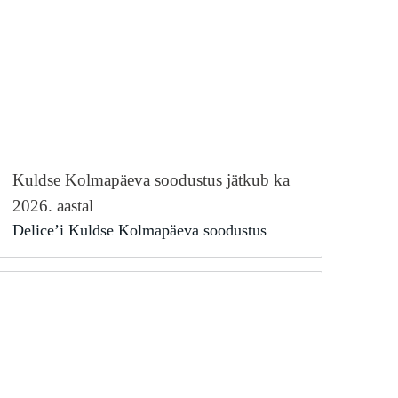
Kuldse Kolmapäeva soodustus jätkub ka
2026. aastal
Delice’i Kuldse Kolmapäeva soodustus
jätkub 2026. aasta igal kolmapäeval.
Kõikidele […]