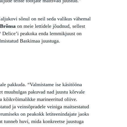
ljude teiste tootjate maitsvad juustud.”
Haljukovi sõnul on neil seda valikus vähemal
e
Brõnsa
on meie lettidele jõudnud, sellest
.“ Delice’i peakoka enda lemmikjuust on
lmistatud Baskimaa juustuga.
vale pakkuda. “Valmistame ise käsitööna
, et muuhulgas pakuvad nad juustu kõrvale
ja kõikvõimalikke marineeritud oliive.
tatud ja veinsõpradele veiniga maitsestatud
erumiseks on peakokk letiteenindajate jaoks
ent tunneb huvi, mida konkreetse juustuga