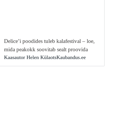
Delice’i poodides tuleb kalafestival – loe,
mida peakokk soovitab sealt proovida
Kaasautor Helen KülaotsKaubandus.ee
Delice Solarise ja Viimsi kauplustes toimub
6.-26. […]