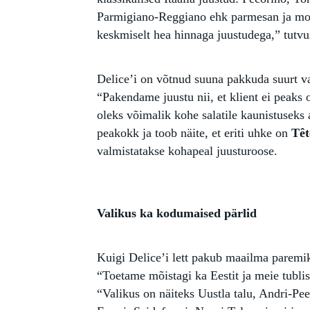
Parmigiano-Reggiano ehk parmesan ja mozz
keskmiselt hea hinnaga juustudega,” tutvu
Delice’i on võtnud suuna pakkuda suurt va
“Pakendame juustu nii, et klient ei peaks 
oleks võimalik kohe salatile kaunistuseks 
peakokk ja toob näite, et eriti uhke on
Têt
valmistatakse kohapeal juusturoose.
Valikus ka kodumaised pärlid
Kuigi Delice’i lett pakub maailma paremi
“Toetame mõistagi ka Eestit ja meie tublis
“Valikus on näiteks Uustla talu, Andri-P